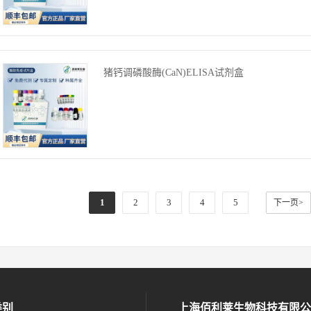
猪钙调磷酸酶(CaN)ELISA试剂盒
1
2
3
4
5
下一页>
类别
上海佰利莱生物科技有限公