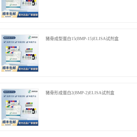
猪骨成型蛋白15(BMP-15)ELISA试剂盒
猪骨形成蛋白2(BMP-2)ELISA试剂盒