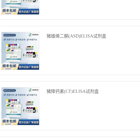
猪雄烯二酮(ASD)ELISA试剂盒
猪降钙素(CT)ELISA试剂盒