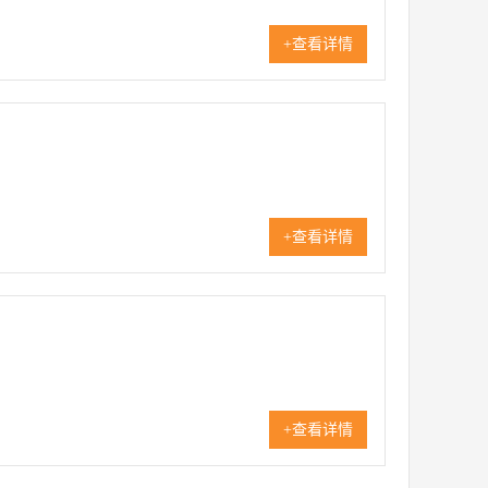
+查看详情
+查看详情
+查看详情