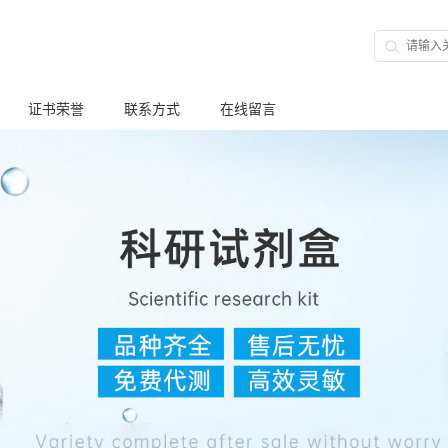
证书荣誉
联系方式
在线留言