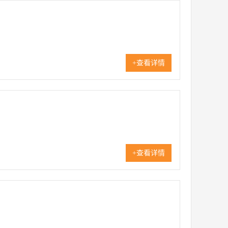
+查看详情
+查看详情