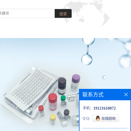
联系方式
手机：
19121610072
Q Q：