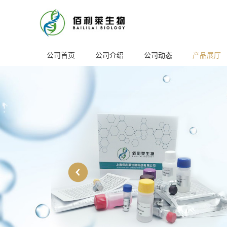
公司首页
公司介绍
公司动态
产品展厅