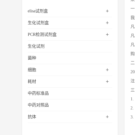
一
+
elisa试剂盒
我
+
生化试剂盒
凡
+
PCR检测试剂盒
凡
凡
生化试剂
购
菌种
二
+
细胞
2
+
注
耗材
三
中药标准品
1
中药对照品
2
+
抗体
3