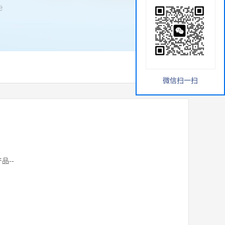
微信扫一扫
品--