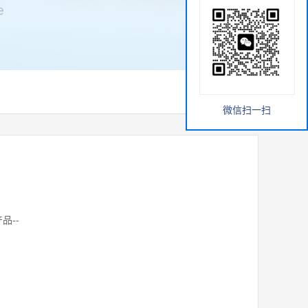
微信扫一扫
品--