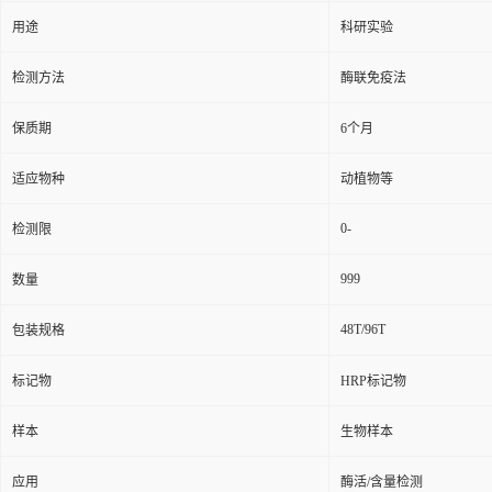
用途
科研实验
检测方法
酶联免疫法
保质期
6个月
适应物种
动植物等
0-
检测限
999
数量
48T/96T
包装规格
标记物
HRP标记物
样本
生物样本
应用
酶活/含量检测