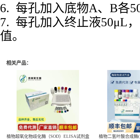
6.
每孔加入底物
A、B各5
7.
每孔加入终止液
50μL
值。
相关产品：
植物超氧化物歧化酶（SOD）ELISA试剂盒
植物二氢叶酸合成酶(D