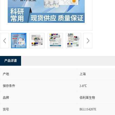
产品详请
产地
上海
保存条件
2-8℃
品牌
佰利莱生物
BLL114207E
货号