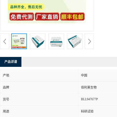
产品详请
产地
中国
品牌
佰利莱生物
BLL947677P
货号
用途
科研试验