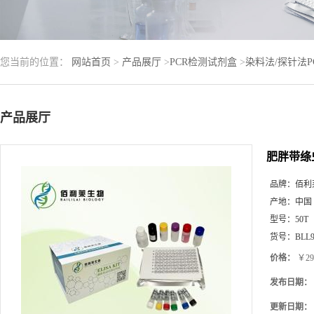
您当前的位置：
网站首页
>
产品展厅
>
PCR检测试剂盒
>
染料法/探针法
产品展厅
肥胖带绦
品牌：
佰利
产地：
中国
型号：
50T
货号：
BLL9
价格：
￥29
发布日期：
更新日期：