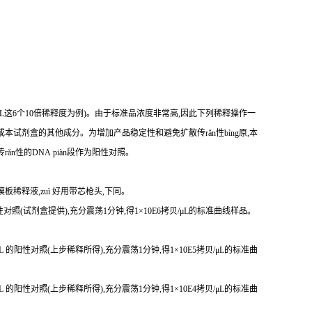
贝/μL这6个10倍稀释度为例)。由于标准品浓度非常高,因此下列稀释操作一
本试剂盒的其他成分。为增加产品稳定性和避免扩散传rǎn性bìng原,本
传r
ǎ
n性
的DNA piàn段作为阳性对照。
模板稀释液,zuì 好用带芯枪头,下同。
 的阳性对照(试剂盒提供),充分震荡1分钟,得1×10E6拷贝/μL的标准曲线样品。
贝/μL 的阳性对照(上步稀释所得),充分震荡1分钟,得1×10E5拷贝/μL的标准曲
贝/μL 的阳性对照(上步稀释所得),充分震荡1分钟,得1×10E4拷贝/μL的标准曲