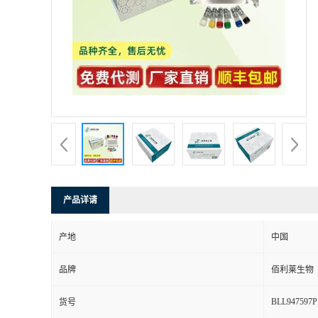
产品详请
产地
中国
品牌
佰利莱生物
BLL947597P
货号