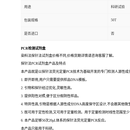
用途
科研试验
50T
包装规格
是否进口
否
PCR检测试剂盒
染料法探针法试剂盒价格不同,价格货期详情请咨询客服了解。
探针法PCR试剂盒产品及特点
本产品就是以探针法荧光定量PCR技术为基础开发的专门检测人源性成分
1. 即开即用,用户只需要提供样品DNA模板。
2. 引物和探针经过优化,灵敏性高。
3. 提供阳性对照,便于区分假阴性样品。
4. 特异性高,引物是根据人源性成分DNA高度保守区设计,不会跟其他
5. 既可用于定性检测,又可用于定量检测。用于定量检测时线性范围至少
6. 本产品足够50次20μL体系的探针法荧光定量PCR反应。
本产品只能用于科研。