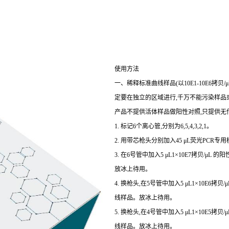
使用方法
一、稀释标准曲线样品(以10E1-10E6拷
定要在独立的区域进行,千万不能污染样品或
产品不提供活体样品做阳性对照,只提供无
1. 标记6个离心管,分别为6,5,4,3,2,1。
2. 用带芯枪头分别加入45 μL荧光PCR专用
3. 在6号管中加入5 μL1×10E7拷贝/μL
放冰上待用。
4. 换枪头,在5号管中加入5 μL1×10E6拷
线样品。放冰上待用。
5. 换枪头,在4号管中加入5 μL1×10E5拷
线样品。放冰上待用。