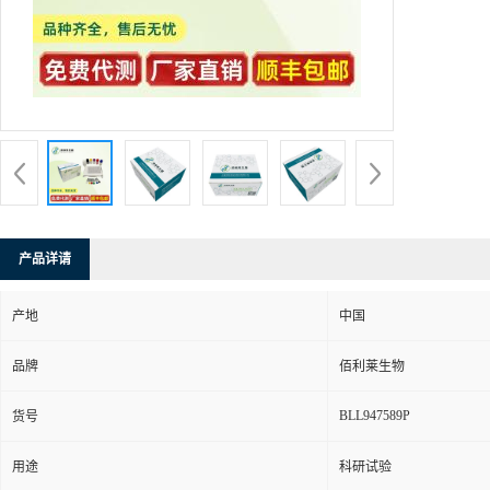
产品详请
产地
中国
品牌
佰利莱生物
BLL947589P
货号
用途
科研试验