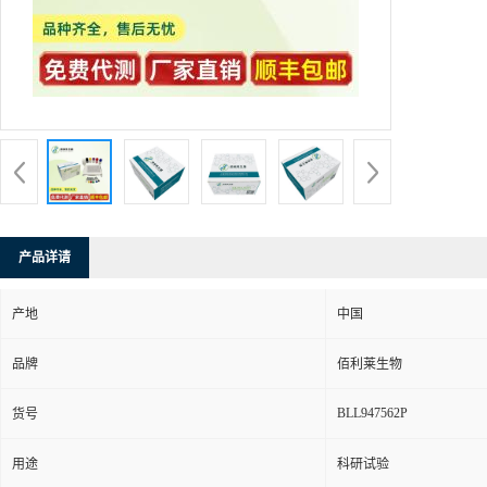
产品详请
产地
中国
品牌
佰利莱生物
BLL947562P
货号
用途
科研试验