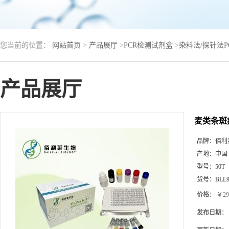
您当前的位置：
网站首页
>
产品展厅
>
PCR检测试剂盒
>
染料法/探针法
产品展厅
麦类条斑
品牌：
佰利
产地：
中国
型号：
50T
货号：
BLL9
价格：
￥29
发布日期：