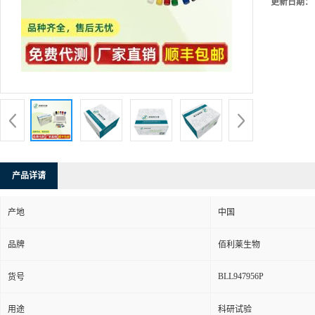
更新日期：
产品详请
产地
中国
品牌
佰利莱生物
BLL947956P
货号
用途
科研试验