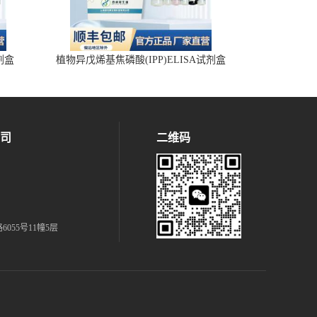
试剂盒
植物异戊烯基焦磷酸(IPP)ELISA试剂盒
司
二维码
055号11幢5层