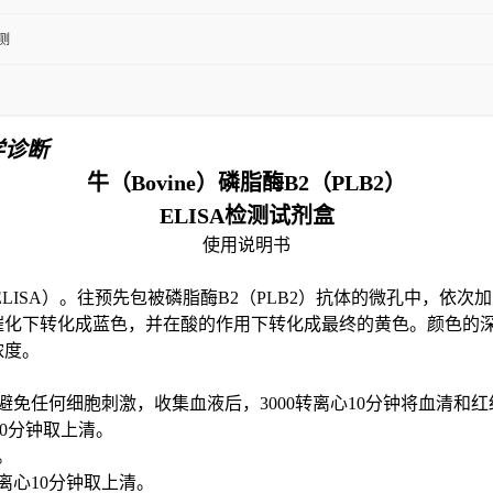
测
学诊断
牛
（
Bovine）
磷脂酶
B2（PLB2）
ELISA检测试剂盒
使用说明书
ELISA）。
往预先包
被
磷脂酶
B2（PLB2）
抗体
的微孔中，依次加
酶的催化下转化成蓝色，并在酸的作用下转化成最终的黄色。颜色的
浓度
。
避免任何细胞刺激，收集血液后，3000转离心10分钟将血清和
30分钟取上清。
。
转离心10分钟取上清。