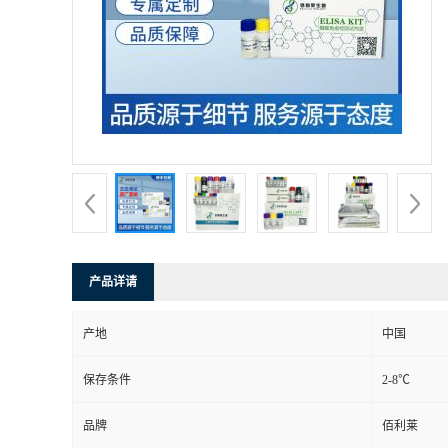
产品详请
产地
中国
保存条件
2-8℃
品牌
佰利莱