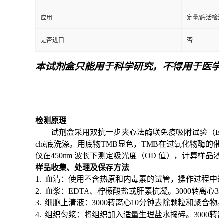
应用
定量/酶活检
是否进口
否
本试剂盒只能用于科学研究，不得用于医
检测原理
试剂盒采用双抗一步夹心法酶联免疫吸附试验（
chè底洗涤。用底物TMB显色，TMB在过氧化物
仪在
450nm 波长下测定吸光度（OD 值），计算样品
样品收集、处理及保存方法
1. 血清：使用不含热原和内毒素的试管，操作过程中
2. 血浆：EDTA、柠檬酸盐或肝素抗凝。3000转离心
3. 细胞上清液：3000转离心10分钟去除颗粒和聚合物
4. 组织匀浆：将组织加入适量生理盐水捣碎。3000