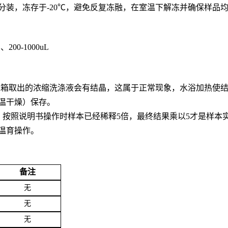
量分装，冻存于-20℃，避免反复冻融，在室温下解冻并确保样品
L、200-1000uL
从冰箱取出的浓缩洗涤液会有结晶，这属于正常现象，水浴加热使
温干燥）保存。
；按照说明书操作时样本已经稀释5倍，最终结果乘以5才是样本
温育操作。
备注
无
无
无