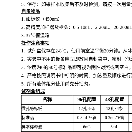
5. 保存：如果样本收集后不及时检测，请按一次用
自备物品
1.
酶标仪（
450nm）
2.
高精度加样器及枪头：
0.5-10uL、2-20uL、20-200u
3.
37℃恒温箱
操作注意事项
1.
试剂盒保存在
2-8℃，使用前室温平衡20分钟。
2.
实验中不用的板条应立即放回自封袋中，密封（低
3.
浓度为
0的S0号标准品即可视为阴性对照或者空白
4.
严格按照说明书中标明的时间、加液量及顺序进行
5.
所有液体组分使用前充分摇匀。
试剂盒组成
名称
96孔配置
48孔配置
微孔酶标板
12孔×8条
12孔×4条
标准品
0.3mL*6管
0.3mL*6管
样本稀释液
6mL
3mL