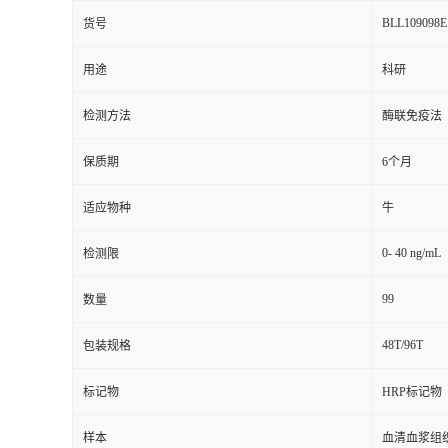
BLL109098E
货号
用途
科研
检测方法
酶联免疫法
保质期
6个月
适应物种
牛
0- 40 ng/mL
检测限
99
数量
48T/96T
包装规格
标记物
HRP标记物
样本
血清血浆组