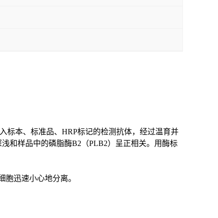
入标本、标准品、
HRP标记的检测抗体，经过温育并
深浅和样品中的
磷脂酶
B2（PLB2）
呈
正相关。用酶标
红细胞迅速小心地分离。