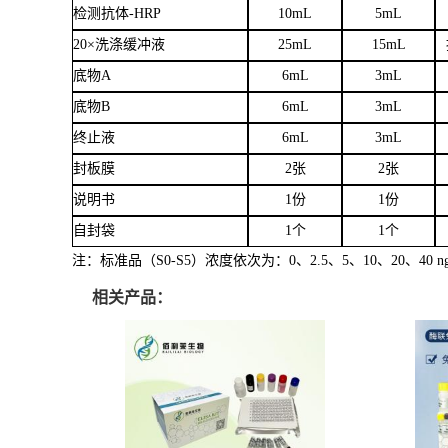
检测抗体
-HRP
10mL
5mL
20×洗涤缓冲液
25mL
15mL
底物
A
6mL
3mL
底物
B
6mL
3mL
终止液
6mL
3mL
封板膜
2张
2张
说明书
1份
1份
自封袋
1个
1个
注：标准品（
S0-S5）浓度依次
为：
0、2.5、5、10、20、40 n
相关产品：