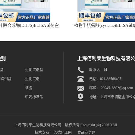
酸合成酶(DHFS)ELISA试剂盒
植物半胱氨酸(cysteine)ELISA
类别
上海佰利莱生物科技有限公
剂盒
生化试剂盒
联系人：付
测试剂盒
生化试剂
电话：021-66566405
细胞
邮箱：
2924516602@qq.com
中药标准品
地址：上海市奉贤区金海公路6
上海佰利莱生物科技有限公司
版权所有 Copyright (©) 2026
XML
技术支持：
盖德化工网
食品商务网