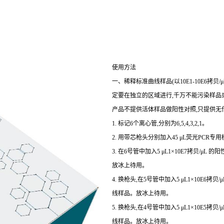
使用方法
一、稀释标准曲线样品(以10E1-10E6拷
定要在独立的区域进行,千万不能污染样品或
产品不提供活体样品做阳性对照,只提供无
1. 标记6个离心管,分别为6,5,4,3,2,1。
2. 用带芯枪头分别加入45 μL荧光PCR专用
3. 在6号管中加入5 μL1×10E7拷贝/μL
放冰上待用。
4. 换枪头,在5号管中加入5 μL1×10E6拷
线样品。放冰上待用。
5. 换枪头,在4号管中加入5 μL1×10E5拷
线样品。放冰上待用。