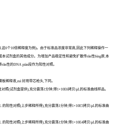
贝/μL这6个10倍稀释度为例)。由于标准品浓度非常高,因此下列稀释操作一
本试剂盒的其他成分。为增加产品稳定性和避免扩散传rǎn性bìng原,本
传r
ǎ
n性
的DNA piàn段作为阳性对照。
模板稀释液,zuì 好用带芯枪头,下同。
 的阳性对照(试剂盒提供),充分震荡1分钟,得1×10E6拷贝/μL的标准曲线样品。
贝/μL 的阳性对照(上步稀释所得),充分震荡1分钟,得1×10E5拷贝/μL的标准曲
贝/μL 的阳性对照(上步稀释所得),充分震荡1分钟,得1×10E4拷贝/μL的标准曲