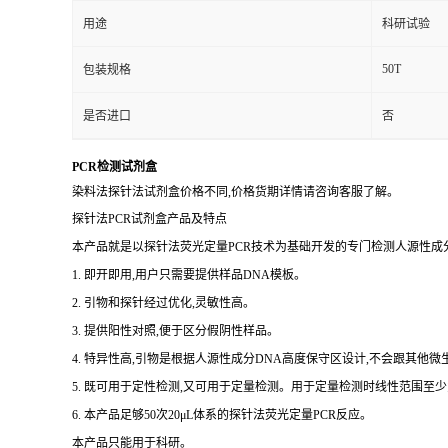
用途
科研试验
50T
包装规格
是否进口
否
PCR检测试剂盒
染料法探针法试剂盒价格不同,价格货期详情请咨询客服了解。
探针法PCR试剂盒产品及特点
本产品就是以探针法荧光定量PCR技术为基础开发的专门检测人源性成分
1. 即开即用,用户只需要提供样品DNA模板。
2. 引物和探针经过优化,灵敏性高。
3. 提供阳性对照,便于区分假阴性样品。
4. 特异性高,引物是根据人源性成分DNA高度保守区设计,不会跟其他
5. 既可用于定性检测,又可用于定量检测。用于定量检测时线性范围至少
6. 本产品足够50次20μL体系的探针法荧光定量PCR反应。
本产品只能用于科研。