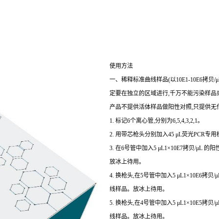
使用方法
一、稀释标准曲线样品(以10E1-10E6拷
定要在独立的区域进行,千万不能污染样品或
产品不提供活体样品做阳性对照,只提供无
1. 标记6个离心管,分别为6,5,4,3,2,1。
2. 用带芯枪头分别加入45 μL荧光PCR专用
3. 在6号管中加入5 μL1×10E7拷贝/μL
放冰上待用。
4. 换枪头,在5号管中加入5 μL1×10E6拷
线样品。放冰上待用。
5. 换枪头,在4号管中加入5 μL1×10E5拷
线样品。放冰上待用。