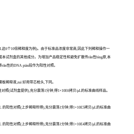
贝/μL这6个10倍稀释度为例)。由于标准品浓度非常高,因此下列稀释操作一
本试剂盒的其他成分。为增加产品稳定性和避免扩散传rǎn性bìng原,本
传r
ǎ
n性
的DNA piàn段作为阳性对照。
模板稀释液,zuì 好用带芯枪头,下同。
 的阳性对照(试剂盒提供),充分震荡1分钟,得1×10E6拷贝/μL的标准曲线样品。
贝/μL 的阳性对照(上步稀释所得),充分震荡1分钟,得1×10E5拷贝/μL的标准曲
贝/μL 的阳性对照(上步稀释所得),充分震荡1分钟,得1×10E4拷贝/μL的标准曲