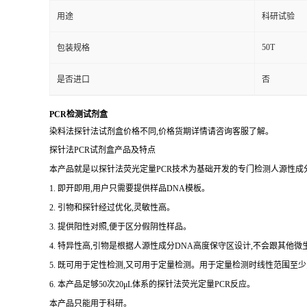
用途
科研试验
50T
包装规格
是否进口
否
PCR检测试剂盒
染料法探针法试剂盒价格不同,价格货期详情请咨询客服了解。
探针法PCR试剂盒产品及特点
本产品就是以探针法荧光定量PCR技术为基础开发的专门检测人源性成分
1. 即开即用,用户只需要提供样品DNA模板。
2. 引物和探针经过优化,灵敏性高。
3. 提供阳性对照,便于区分假阴性样品。
4. 特异性高,引物是根据人源性成分DNA高度保守区设计,不会跟其他
5. 既可用于定性检测,又可用于定量检测。用于定量检测时线性范围至少
6. 本产品足够50次20μL体系的探针法荧光定量PCR反应。
本产品只能用于科研。