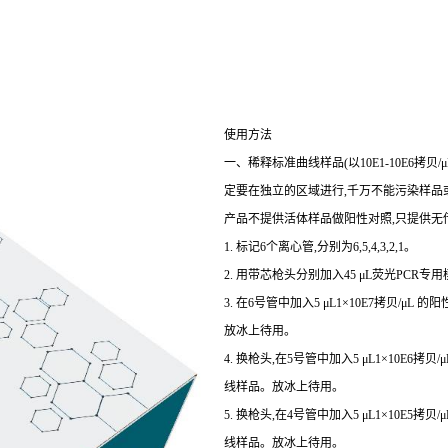
使用方法
一、稀释标准曲线样品(以10E1-10E6拷
定要在独立的区域进行,千万不能污染样品或
产品不提供活体样品做阳性对照,只提供无
1. 标记6个离心管,分别为6,5,4,3,2,1。
2. 用带芯枪头分别加入45 μL荧光PCR专用
3. 在6号管中加入5 μL1×10E7拷贝/μL
放冰上待用。
4. 换枪头,在5号管中加入5 μL1×10E6拷
线样品。放冰上待用。
5. 换枪头,在4号管中加入5 μL1×10E5拷
线样品。放冰上待用。