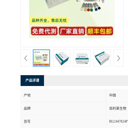
产品详请
产地
中国
品牌
佰利莱生物
BLL947824P
货号