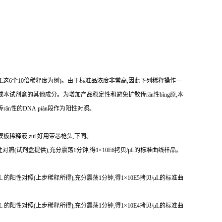
贝/μL这6个10倍稀释度为例)。由于标准品浓度非常高,因此下列稀释操作一
本试剂盒的其他成分。为增加产品稳定性和避免扩散传rǎn性bìng原,本
传r
ǎ
n性
的DNA piàn段作为阳性对照。
模板稀释液,zuì 好用带芯枪头,下同。
 的阳性对照(试剂盒提供),充分震荡1分钟,得1×10E6拷贝/μL的标准曲线样品。
贝/μL 的阳性对照(上步稀释所得),充分震荡1分钟,得1×10E5拷贝/μL的标准曲
贝/μL 的阳性对照(上步稀释所得),充分震荡1分钟,得1×10E4拷贝/μL的标准曲