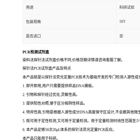
用途
科研试验
50T
包装规格
是否进口
否
PCR检测试剂盒
染料法探针法试剂盒价格不同,价格货期详情请咨询客服了解。
探针法PCR试剂盒产品及特点
本产品就是以探针法荧光定量PCR技术为基础开发的专门检测人源性成分
1. 即开即用,用户只需要提供样品DNA模板。
2. 引物和探针经过优化,灵敏性高。
3. 提供阳性对照,便于区分假阴性样品。
4. 特异性高,引物是根据人源性成分DNA高度保守区设计,不会跟其他
5. 既可用于定性检测,又可用于定量检测。用于定量检测时线性范围至少
6. 本产品足够50次20μL体系的探针法荧光定量PCR反应。
本产品只能用于科研。