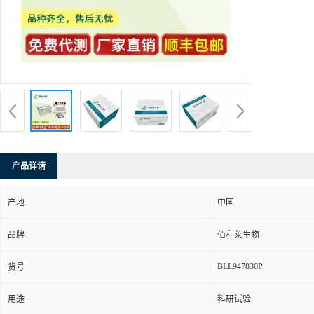
产品详请
产地
中国
品牌
佰利莱生物
BLL947830P
货号
用途
科研试验