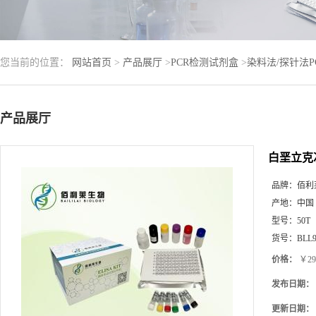
您当前的位置：
网站首页
>
产品展厅
>
PCR检测试剂盒
>
染料法/探针法
产品展厅
白垩立克
品牌：
佰利
产地：
中国
型号：
50T
货号：
BLL9
价格：
￥29
发布日期：
更新日期：