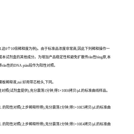
贝/μL这6个10倍稀释度为例)。由于标准品浓度非常高,因此下列稀释操作一
本试剂盒的其他成分。为增加产品稳定性和避免扩散传rǎn性bìng原,本
传r
ǎ
n性
的DNA piàn段作为阳性对照。
模板稀释液,zuì 好用带芯枪头,下同。
 的阳性对照(试剂盒提供),充分震荡1分钟,得1×10E6拷贝/μL的标准曲线样品。
贝/μL 的阳性对照(上步稀释所得),充分震荡1分钟,得1×10E5拷贝/μL的标准曲
贝/μL 的阳性对照(上步稀释所得),充分震荡1分钟,得1×10E4拷贝/μL的标准曲