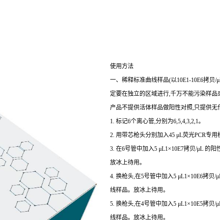
使用方法
一、稀释标准曲线样品(以10E1-10E6拷
定要在独立的区域进行,千万不能污染样品或
产品不提供活体样品做阳性对照,只提供无
1. 标记6个离心管,分别为6,5,4,3,2,1。
2. 用带芯枪头分别加入45 μL荧光PCR专用
3. 在6号管中加入5 μL1×10E7拷贝/μL
放冰上待用。
4. 换枪头,在5号管中加入5 μL1×10E6拷
线样品。放冰上待用。
5. 换枪头,在4号管中加入5 μL1×10E5拷
线样品。放冰上待用。