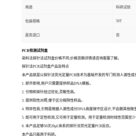
用途
科研试验
50T
包装规格
是否进口
否
PCR检测试剂盒
染料法探针法试剂盒价格不同,价格货期详情请咨询客服了解。
探针法PCR试剂盒产品及特点
本产品就是以探针法荧光定量PCR技术为基础开发的专门检测人源性成分
1. 即开即用,用户只需要提供样品DNA模板。
2. 引物和探针经过优化,灵敏性高。
3. 提供阳性对照,便于区分假阴性样品。
4. 特异性高,引物是根据人源性成分DNA高度保守区设计,不会跟其他
5. 既可用于定性检测,又可用于定量检测。用于定量检测时线性范围至少
6. 本产品足够50次20μL体系的探针法荧光定量PCR反应。
本产品只能用于科研。