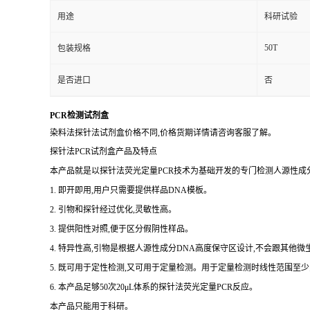
用途
科研试验
50T
包装规格
是否进口
否
PCR检测试剂盒
染料法探针法试剂盒价格不同,价格货期详情请咨询客服了解。
探针法PCR试剂盒产品及特点
本产品就是以探针法荧光定量PCR技术为基础开发的专门检测人源性成分
1. 即开即用,用户只需要提供样品DNA模板。
2. 引物和探针经过优化,灵敏性高。
3. 提供阳性对照,便于区分假阴性样品。
4. 特异性高,引物是根据人源性成分DNA高度保守区设计,不会跟其他
5. 既可用于定性检测,又可用于定量检测。用于定量检测时线性范围至少
6. 本产品足够50次20μL体系的探针法荧光定量PCR反应。
本产品只能用于科研。