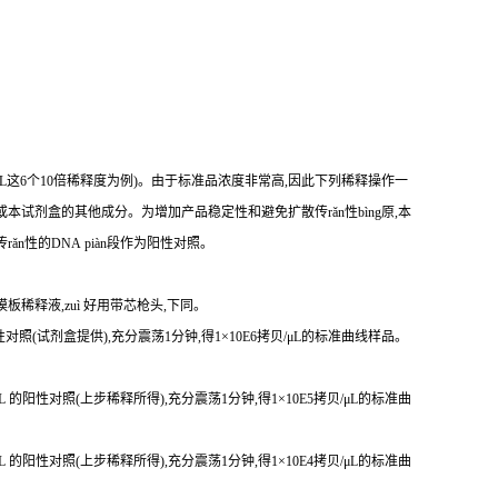
贝/μL这6个10倍稀释度为例)。由于标准品浓度非常高,因此下列稀释操作一
本试剂盒的其他成分。为增加产品稳定性和避免扩散传rǎn性bìng原,本
传r
ǎ
n性
的DNA piàn段作为阳性对照。
模板稀释液,zuì 好用带芯枪头,下同。
 的阳性对照(试剂盒提供),充分震荡1分钟,得1×10E6拷贝/μL的标准曲线样品。
贝/μL 的阳性对照(上步稀释所得),充分震荡1分钟,得1×10E5拷贝/μL的标准曲
贝/μL 的阳性对照(上步稀释所得),充分震荡1分钟,得1×10E4拷贝/μL的标准曲