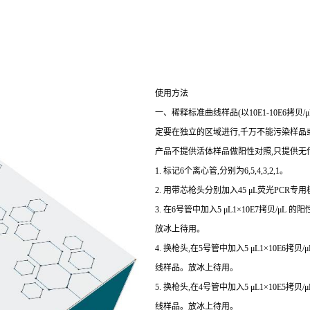
使用方法
一、稀释标准曲线样品(以10E1-10E6拷
定要在独立的区域进行,千万不能污染样品或
产品不提供活体样品做阳性对照,只提供无
1. 标记6个离心管,分别为6,5,4,3,2,1。
2. 用带芯枪头分别加入45 μL荧光PCR专用
3. 在6号管中加入5 μL1×10E7拷贝/μL
放冰上待用。
4. 换枪头,在5号管中加入5 μL1×10E6拷
线样品。放冰上待用。
5. 换枪头,在4号管中加入5 μL1×10E5拷
线样品。放冰上待用。