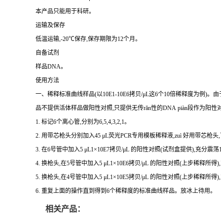
本产品只能用于科研。
运输及保存
低温运输,-20℃保存,保存期限为12个月。
自备试剂
样品DNA。
使用方法
一、稀释标准曲线样品(以10E1-10E6拷贝/μL这6个10倍稀释度为
品不提供活体样品做阳性对照,只提供无
传r
ǎ
n性
的DNA piàn段作为阳
1. 标记6个离心管,分别为6,5,4,3,2,1。
2. 用带芯枪头分别加入45 μL荧光PCR专用模板稀释液,zuì 好用带芯枪头
3. 在6号管中加入5 μL1×10E7拷贝/μL 的阳性对照(试剂盒提供),充分
4. 换枪头,在5号管中加入5 μL1×10E6拷贝/μL 的阳性对照(上步稀释所
5. 换枪头,在4号管中加入5 μL1×10E5拷贝/μL 的阳性对照(上步稀释所
6. 重复上面的操作直到得到6个稀释度的标准曲线样品。放冰上待用。
相关产品：