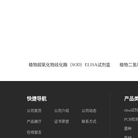
植物超氧化物歧化酶（SOD）ELISA试剂盒
植物二氢叶
快捷导航
产品
elisa试
公司首页
公司介绍
公司动态
PCR检
产品展厅
证书荣誉
联系方式
菌种
在线留言