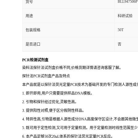
BLL947506P
货号
用途
科研试验
50T
包装规格
是否进口
否
PCR检测试剂盒
染料法探针法试剂盒价格不同,价格货期详情请咨询客服了解。
探针法PCR试剂盒产品及特点
本产品就是以探针法荧光定量PCR技术为基础开发的专门检测人源性成分
1. 即开即用,用户只需要提供样品DNA模板。
2. 引物和探针经过优化,灵敏性高。
3. 提供阳性对照,便于区分假阴性样品。
4. 特异性高,引物是根据人源性成分DNA高度保守区设计,不会跟其他
5. 既可用于定性检测,又可用于定量检测。用于定量检测时线性范围至少
6. 本产品足够50次20μL体系的探针法荧光定量PCR反应。