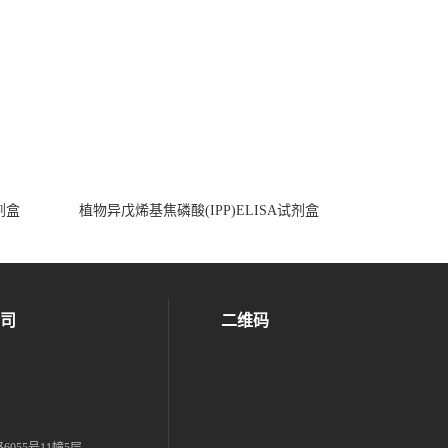
试剂盒
植物异戊烯基焦磷酸(IPP)ELISA试剂盒
司
二维码