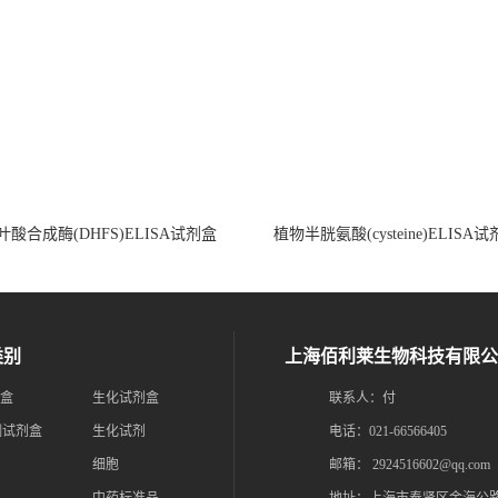
酸合成酶(DHFS)ELISA试剂盒
植物半胱氨酸(cysteine)ELISA
类别
上海佰利莱生物科技有限公
剂盒
生化试剂盒
联系人：付
测试剂盒
生化试剂
电话：021-66566405
细胞
邮箱：
2924516602@qq.com