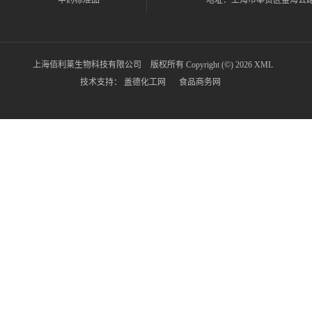
中药标准品
地址：上海市奉贤区金海公路6
上海佰利莱生物科技有限公司
版权所有 Copyright (©) 2026
XML
技术支持：
盖德化工网
食品商务网