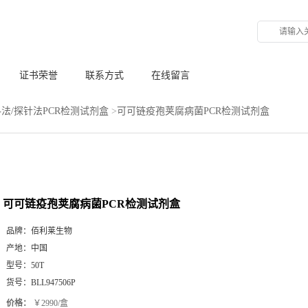
证书荣誉
联系方式
在线留言
法/探针法PCR检测试剂盒
>
可可链疫孢荚腐病菌PCR检测试剂盒
可可链疫孢荚腐病菌PCR检测试剂盒
品牌：
佰利莱生物
产地：
中国
型号：
50T
货号：
BLL947506P
价格：
￥2990/盒