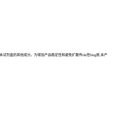
本试剂盒的其他成分。为增加产品稳定性和避免扩散传rǎn性bìng原,本产