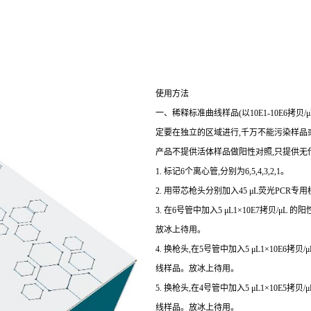
使用方法
一、稀释标准曲线样品(以10E1-10E6拷
定要在独立的区域进行,千万不能污染样品或
产品不提供活体样品做阳性对照,只提供无
1. 标记6个离心管,分别为6,5,4,3,2,1。
2. 用带芯枪头分别加入45 μL荧光PCR专用
3. 在6号管中加入5 μL1×10E7拷贝/μL
放冰上待用。
4. 换枪头,在5号管中加入5 μL1×10E6拷
线样品。放冰上待用。
5. 换枪头,在4号管中加入5 μL1×10E5拷
线样品。放冰上待用。