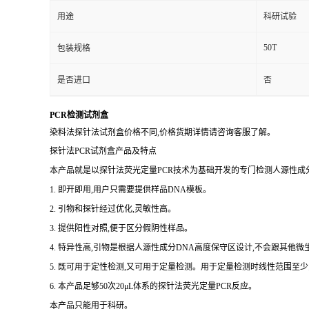
用途
科研试验
50T
包装规格
是否进口
否
PCR检测试剂盒
染料法探针法试剂盒价格不同,价格货期详情请咨询客服了解。
探针法PCR试剂盒产品及特点
本产品就是以探针法荧光定量PCR技术为基础开发的专门检测人源性成分
1. 即开即用,用户只需要提供样品DNA模板。
2. 引物和探针经过优化,灵敏性高。
3. 提供阳性对照,便于区分假阴性样品。
4. 特异性高,引物是根据人源性成分DNA高度保守区设计,不会跟其他
5. 既可用于定性检测,又可用于定量检测。用于定量检测时线性范围至少
6. 本产品足够50次20μL体系的探针法荧光定量PCR反应。
本产品只能用于科研。