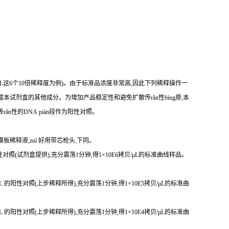
贝/μL这6个10倍稀释度为例)。由于标准品浓度非常高,因此下列稀释操作一
本试剂盒的其他成分。为增加产品稳定性和避免扩散传rǎn性bìng原,本
传r
ǎ
n性
的DNA piàn段作为阳性对照。
模板稀释液,zuì 好用带芯枪头,下同。
 的阳性对照(试剂盒提供),充分震荡1分钟,得1×10E6拷贝/μL的标准曲线样品。
贝/μL 的阳性对照(上步稀释所得),充分震荡1分钟,得1×10E5拷贝/μL的标准曲
贝/μL 的阳性对照(上步稀释所得),充分震荡1分钟,得1×10E4拷贝/μL的标准曲