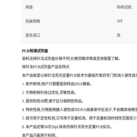
用途
科研试验
50T
包装规格
是否进口
否
PCR检测试剂盒
染料法探针法试剂盒价格不同,价格货期详情请咨询客服了解。
探针法PCR试剂盒产品及特点
本产品就是以探针法荧光定量PCR技术为基础开发的专门检测人源性成分
1. 即开即用,用户只需要提供样品DNA模板。
2. 引物和探针经过优化,灵敏性高。
3. 提供阳性对照,便于区分假阴性样品。
4. 特异性高,引物是根据人源性成分DNA高度保守区设计,不会跟其他
5. 既可用于定性检测,又可用于定量检测。用于定量检测时线性范围至少
6. 本产品足够50次20μL体系的探针法荧光定量PCR反应。
本产品只能用于科研。