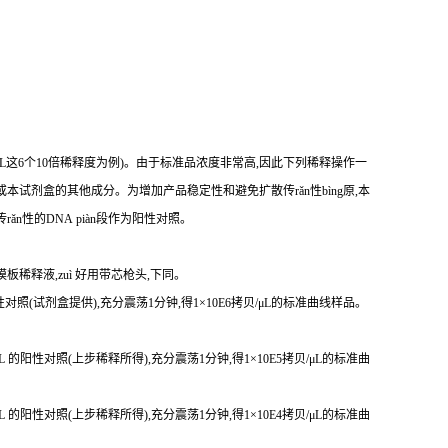
贝/μL这6个10倍稀释度为例)。由于标准品浓度非常高,因此下列稀释操作一
本试剂盒的其他成分。为增加产品稳定性和避免扩散传rǎn性bìng原,本
传r
ǎ
n性
的DNA piàn段作为阳性对照。
模板稀释液,zuì 好用带芯枪头,下同。
 的阳性对照(试剂盒提供),充分震荡1分钟,得1×10E6拷贝/μL的标准曲线样品。
贝/μL 的阳性对照(上步稀释所得),充分震荡1分钟,得1×10E5拷贝/μL的标准曲
贝/μL 的阳性对照(上步稀释所得),充分震荡1分钟,得1×10E4拷贝/μL的标准曲