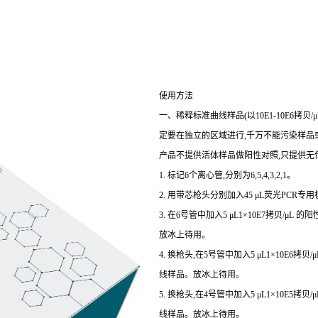
使用方法
一、稀释标准曲线样品(以10E1-10E6拷
定要在独立的区域进行,千万不能污染样品或
产品不提供活体样品做阳性对照,只提供无
1. 标记6个离心管,分别为6,5,4,3,2,1。
2. 用带芯枪头分别加入45 μL荧光PCR专用
3. 在6号管中加入5 μL1×10E7拷贝/μL
放冰上待用。
4. 换枪头,在5号管中加入5 μL1×10E6拷
线样品。放冰上待用。
5. 换枪头,在4号管中加入5 μL1×10E5拷
线样品。放冰上待用。