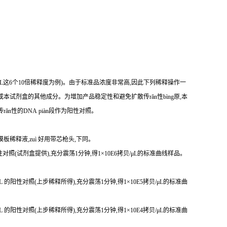
贝/μL这6个10倍稀释度为例)。由于标准品浓度非常高,因此下列稀释操作一
本试剂盒的其他成分。为增加产品稳定性和避免扩散传rǎn性bìng原,本
传r
ǎ
n性
的DNA piàn段作为阳性对照。
模板稀释液,zuì 好用带芯枪头,下同。
 的阳性对照(试剂盒提供),充分震荡1分钟,得1×10E6拷贝/μL的标准曲线样品。
贝/μL 的阳性对照(上步稀释所得),充分震荡1分钟,得1×10E5拷贝/μL的标准曲
贝/μL 的阳性对照(上步稀释所得),充分震荡1分钟,得1×10E4拷贝/μL的标准曲