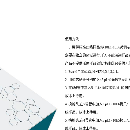
使用方法
一、稀释标准曲线样品(以10E1-10E6拷
定要在独立的区域进行,千万不能污染样品或
产品不提供活体样品做阳性对照,只提供无
1. 标记6个离心管,分别为6,5,4,3,2,1。
2. 用带芯枪头分别加入45 μL荧光PCR专用
3. 在6号管中加入5 μL1×10E7拷贝/μL
放冰上待用。
4. 换枪头,在5号管中加入5 μL1×10E6拷
线样品。放冰上待用。
5. 换枪头,在4号管中加入5 μL1×10E5拷
线样品。放冰上待用。