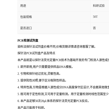
用途
科研试验
50T
包装规格
是否进口
否
PCR检测试剂盒
染料法探针法试剂盒价格不同,价格货期详情请咨询客服了解。
探针法PCR试剂盒产品及特点
本产品就是以探针法荧光定量PCR技术为基础开发的专门检测人源性成分
1. 即开即用,用户只需要提供样品DNA模板。
2. 引物和探针经过优化,灵敏性高。
3. 提供阳性对照,便于区分假阴性样品。
4. 特异性高,引物是根据人源性成分DNA高度保守区设计,不会跟其他
5. 既可用于定性检测,又可用于定量检测。用于定量检测时线性范围至少
6. 本产品足够50次20μL体系的探针法荧光定量PCR反应。
本产品只能用于科研。