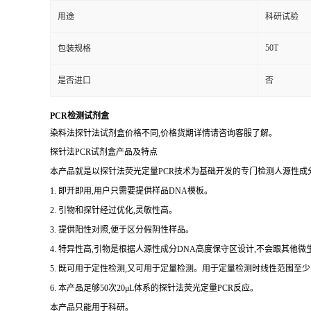
用途
科研试验
50T
包装规格
是否进口
否
PCR检测试剂盒
染料法探针法试剂盒价格不同,价格货期详情请咨询客服了解。
探针法PCR试剂盒产品及特点
本产品就是以探针法荧光定量PCR技术为基础开发的专门检测人源性成分
1. 即开即用,用户只需要提供样品DNA模板。
2. 引物和探针经过优化,灵敏性高。
3. 提供阳性对照,便于区分假阴性样品。
4. 特异性高,引物是根据人源性成分DNA高度保守区设计,不会跟其他
5. 既可用于定性检测,又可用于定量检测。用于定量检测时线性范围至少
6. 本产品足够50次20μL体系的探针法荧光定量PCR反应。
本产品只能用于科研。