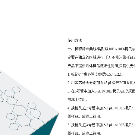
使用方法
一、稀释标准曲线样品(以10E1-10E6拷
定要在独立的区域进行,千万不能污染样品或
产品不提供活体样品做阳性对照,只提供无
1. 标记6个离心管,分别为6,5,4,3,2,1。
2. 用带芯枪头分别加入45 μL荧光PCR专用
3. 在6号管中加入5 μL1×10E7拷贝/μL
放冰上待用。
4. 换枪头,在5号管中加入5 μL1×10E6拷
线样品。放冰上待用。
5. 换枪头,在4号管中加入5 μL1×10E5拷
线样品。放冰上待用。