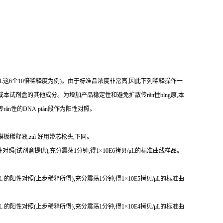
贝/μL这6个10倍稀释度为例)。由于标准品浓度非常高,因此下列稀释操作一
本试剂盒的其他成分。为增加产品稳定性和避免扩散传rǎn性bìng原,本
传r
ǎ
n性
的DNA piàn段作为阳性对照。
模板稀释液,zuì 好用带芯枪头,下同。
 的阳性对照(试剂盒提供),充分震荡1分钟,得1×10E6拷贝/μL的标准曲线样品。
贝/μL 的阳性对照(上步稀释所得),充分震荡1分钟,得1×10E5拷贝/μL的标准曲
贝/μL 的阳性对照(上步稀释所得),充分震荡1分钟,得1×10E4拷贝/μL的标准曲