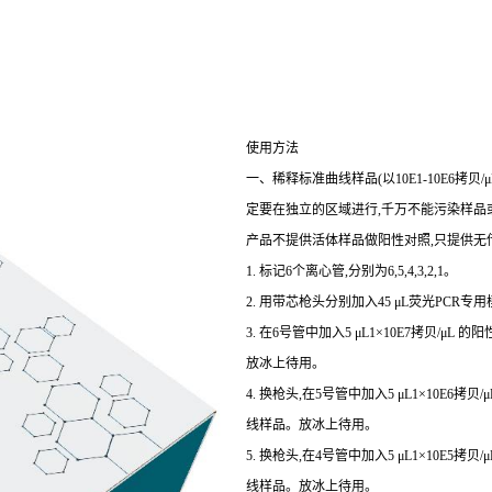
使用方法
一、稀释标准曲线样品(以10E1-10E6拷
定要在独立的区域进行,千万不能污染样品或
产品不提供活体样品做阳性对照,只提供无
1. 标记6个离心管,分别为6,5,4,3,2,1。
2. 用带芯枪头分别加入45 μL荧光PCR专用
3. 在6号管中加入5 μL1×10E7拷贝/μL
放冰上待用。
4. 换枪头,在5号管中加入5 μL1×10E6拷
线样品。放冰上待用。
5. 换枪头,在4号管中加入5 μL1×10E5拷
线样品。放冰上待用。