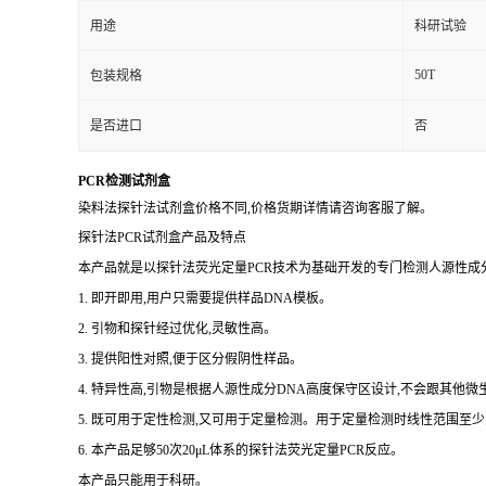
用途
科研试验
50T
包装规格
是否进口
否
PCR检测试剂盒
染料法探针法试剂盒价格不同,价格货期详情请咨询客服了解。
探针法PCR试剂盒产品及特点
本产品就是以探针法荧光定量PCR技术为基础开发的专门检测人源性成分
1. 即开即用,用户只需要提供样品DNA模板。
2. 引物和探针经过优化,灵敏性高。
3. 提供阳性对照,便于区分假阴性样品。
4. 特异性高,引物是根据人源性成分DNA高度保守区设计,不会跟其他
5. 既可用于定性检测,又可用于定量检测。用于定量检测时线性范围至少
6. 本产品足够50次20μL体系的探针法荧光定量PCR反应。
本产品只能用于科研。