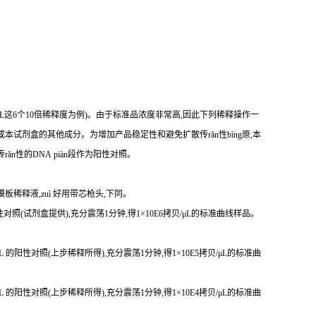
贝/μL这6个10倍稀释度为例)。由于标准品浓度非常高,因此下列稀释操作一
本试剂盒的其他成分。为增加产品稳定性和避免扩散传rǎn性bìng原,本
传r
ǎ
n性
的DNA piàn段作为阳性对照。
模板稀释液,zuì 好用带芯枪头,下同。
 的阳性对照(试剂盒提供),充分震荡1分钟,得1×10E6拷贝/μL的标准曲线样品。
贝/μL 的阳性对照(上步稀释所得),充分震荡1分钟,得1×10E5拷贝/μL的标准曲
贝/μL 的阳性对照(上步稀释所得),充分震荡1分钟,得1×10E4拷贝/μL的标准曲