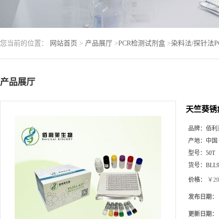
您当前的位置：
网站首页
>
产品展厅
>
PCR检测试剂盒
>
染料法/探针法
产品展厅
天竺葵锈
品牌：
佰利
产地：
中国
型号：
50T
货号：
BLL9
价格：
￥29
发布日期：
更新日期：