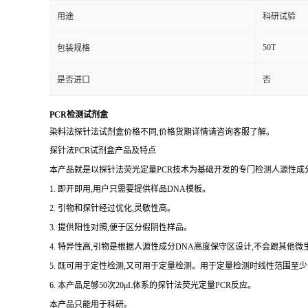
用途
科研试验
50T
包装规格
是否进口
否
PCR检测试剂盒
染料法探针法试剂盒价格不同,价格货期详情请咨询客服了解。
探针法PCR试剂盒产品及特点
本产品就是以探针法荧光定量PCR技术为基础开发的专门检测人源性成分
1. 即开即用,用户只需要提供样品DNA模板。
2. 引物和探针经过优化,灵敏性高。
3. 提供阳性对照,便于区分假阴性样品。
4. 特异性高,引物是根据人源性成分DNA高度保守区设计,不会跟其他
5. 既可用于定性检测,又可用于定量检测。用于定量检测时线性范围至少
6. 本产品足够50次20μL体系的探针法荧光定量PCR反应。
本产品只能用于科研。