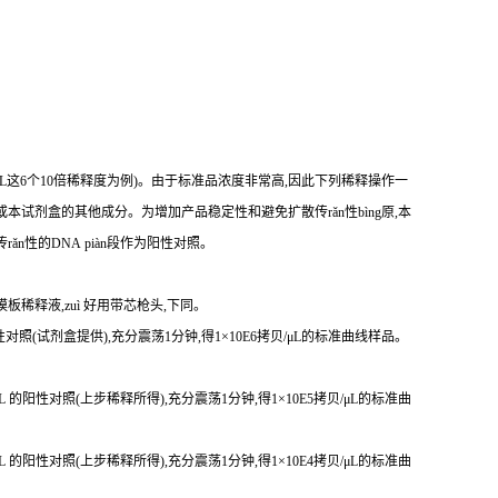
贝/μL这6个10倍稀释度为例)。由于标准品浓度非常高,因此下列稀释操作一
本试剂盒的其他成分。为增加产品稳定性和避免扩散传rǎn性bìng原,本
传r
ǎ
n性
的DNA piàn段作为阳性对照。
模板稀释液,zuì 好用带芯枪头,下同。
 的阳性对照(试剂盒提供),充分震荡1分钟,得1×10E6拷贝/μL的标准曲线样品。
贝/μL 的阳性对照(上步稀释所得),充分震荡1分钟,得1×10E5拷贝/μL的标准曲
贝/μL 的阳性对照(上步稀释所得),充分震荡1分钟,得1×10E4拷贝/μL的标准曲