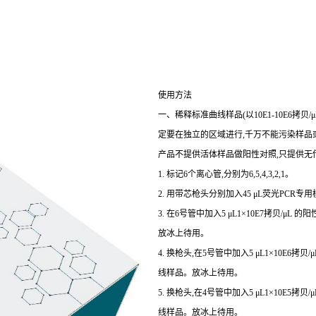
使用方法
一、稀释标准曲线样品(以10E1-10E6拷
定要在独立的区域进行,千万不能污染样品或
产品不提供活体样品做阳性对照,只提供无
1. 标记6个离心管,分别为6,5,4,3,2,1。
2. 用带芯枪头分别加入45 μL荧光PCR专用
3. 在6号管中加入5 μL1×10E7拷贝/μL
放冰上待用。
4. 换枪头,在5号管中加入5 μL1×10E6拷
线样品。放冰上待用。
5. 换枪头,在4号管中加入5 μL1×10E5拷
线样品。放冰上待用。